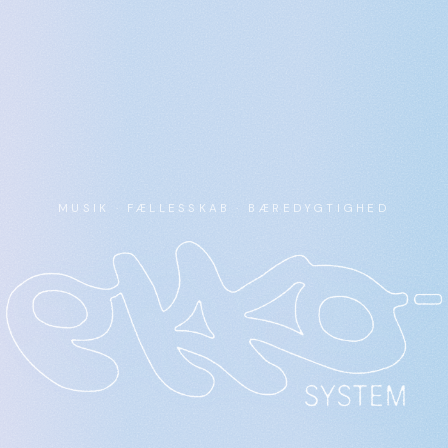
MUSIK · FÆLLESSKAB · BÆREDYGTIGHED